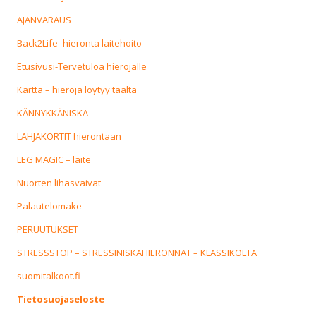
AJANVARAUS
Back2Life -hieronta laitehoito
Etusivusi-Tervetuloa hierojalle
Kartta – hieroja löytyy täältä
KÄNNYKKÄNISKA
LAHJAKORTIT hierontaan
LEG MAGIC – laite
Nuorten lihasvaivat
Palautelomake
PERUUTUKSET
STRESSSTOP – STRESSINISKAHIERONNAT – KLASSIKOLTA
suomitalkoot.fi
Tietosuojaseloste