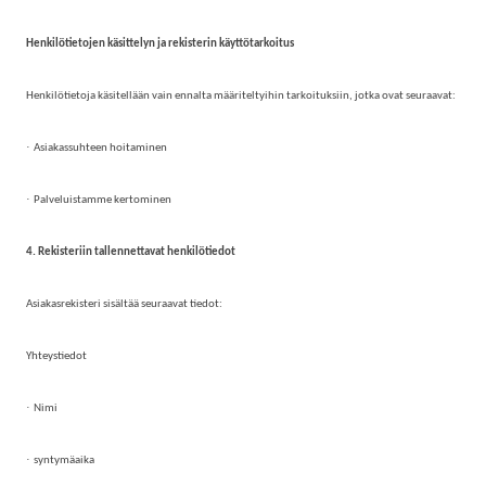
Henkilötietojen käsittelyn ja rekisterin käyttötarkoitus
Henkilötietoja käsitellään vain ennalta määriteltyihin tarkoituksiin, jotka ovat seuraavat:
·
Asiakassuhteen hoitaminen
·
Palveluistamme kertominen
4. Rekisteriin tallennettavat henkilötiedot
Asiakasrekisteri sisältää seuraavat tiedot:
Yhteystiedot
·
Nimi
·
syntymäaika