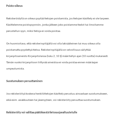
Poisto-oikeus
Rekisteröidyllä on oikeus pyytää tietojen poistamista, jos tietojen käsittely ei ole tarpeen.
Käsittelemme poistopyynnön, jonka jälkeen joko poistamme tiedot tai ilmoitamme
perustellun syyn, miksi tietoja ei voida poistaa.
On huomioitava, että rekisterinpitäjällä voi olla lakisääteinen tai muu oikeus olla
poistamatta pyydettyä tietoa. Rekisterinpitäjällä on velvollisuus säilyttää
kirjanpitoaineisto Kirjanpitolaissa (luku 2, 10 §) määritellyn ajan (10 vuotta) mukaisesti.
Tämän vuoksi kirjanpitoon liittyvää aineistoa ei voida poistaa ennen määräajan
umpeutumista.
Suostumuksen peruuttaminen
Jos rekisteröityä koskeva henkilötietojen käsittely perustuu ainoastaan suostumukseen,
eikä esim. asiakkuuteen tai jäsenyyteen, voi rekisteröity peruuttaa suostumuksen.
Rekisteröity voi valittaa päätöksestä tietosuojavaltuutetulle