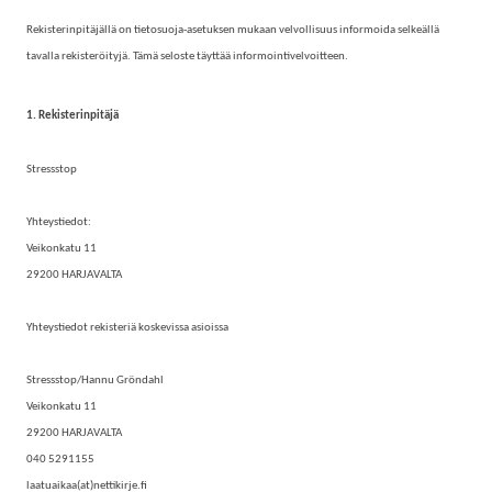
Rekisterinpitäjällä on tietosuoja-asetuksen mukaan velvollisuus informoida selkeällä
tavalla rekisteröityjä. Tämä seloste täyttää informointivelvoitteen.
1. Rekisterinpitäjä
Stressstop
Yhteystiedot:
Veikonkatu 11
29200 HARJAVALTA
Yhteystiedot rekisteriä koskevissa asioissa
Stressstop/Hannu Gröndahl
Veikonkatu 11
29200 HARJAVALTA
040 5291155
laatuaikaa(at)nettikirje.fi