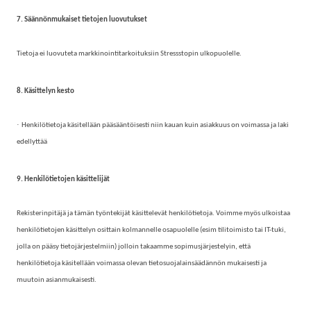
7. Säännönmukaiset tietojen luovutukset
Tietoja ei luovuteta markkinointitarkoituksiin Stressstopin ulkopuolelle.
8. Käsittelyn kesto
·
Henkilötietoja käsitellään pääsääntöisesti niin kauan kuin asiakkuus on voimassa ja laki
edellyttää
9. Henkilötietojen käsittelijät
Rekisterinpitäjä ja tämän työntekijät käsittelevät henkilötietoja. Voimme myös ulkoistaa
henkilötietojen käsittelyn osittain kolmannelle osapuolelle (esim tilitoimisto tai IT-tuki,
jolla on pääsy tietojärjestelmiin) jolloin takaamme sopimusjärjestelyin, että
henkilötietoja käsitellään voimassa olevan tietosuojalainsäädännön mukaisesti ja
muutoin asianmukaisesti.