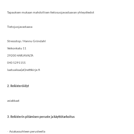
Tapauksen mukaan mahdollisen tietosuojavastaavan yhteystiedot
Tietojuojavastaava
Stressstop / Hannu Gröndahl
Veikonkatu 11
29200 HARJAVALTA
040 5291155
laatuaikaa(at)nettikirje.fi
2. Rekisteröidyt
asiakkaat
3. Rekisterin pitämisen peruste ja käyttötarkoitus
·
Asiakassuhteen perusteella