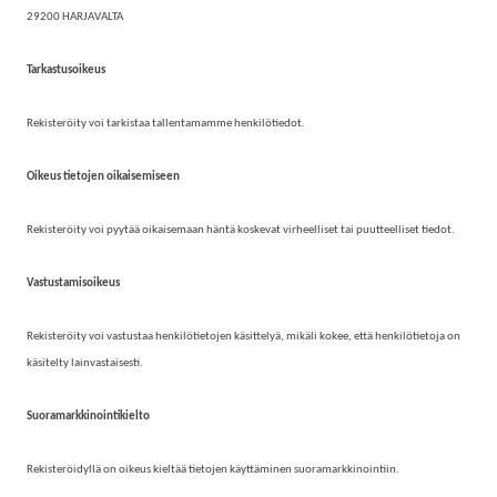
29200 HARJAVALTA
Tarkastusoikeus
Rekisteröity voi tarkistaa tallentamamme henkilötiedot.
Oikeus tietojen oikaisemiseen
Rekisteröity voi pyytää oikaisemaan häntä koskevat virheelliset tai puutteelliset tiedot.
Vastustamisoikeus
Rekisteröity voi vastustaa henkilötietojen käsittelyä, mikäli kokee, että henkilötietoja on
käsitelty lainvastaisesti.
Suoramarkkinointikielto
Rekisteröidyllä on oikeus kieltää tietojen käyttäminen suoramarkkinointiin.