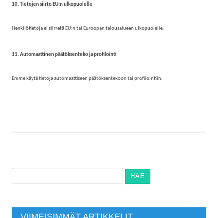
10. Tietojen siirto EU:n ulkopuolelle
Henkilötietoja ei siirretä EU:n tai Euroopan talousalueen ulkopuolelle.
11. Automaattinen päätöksenteko ja profilointi
Emme käytä tietoja automaattiseen päätöksentekoon tai profilointiin.
Haku:
VIIMEISIMMÄT ARTIKKELIT