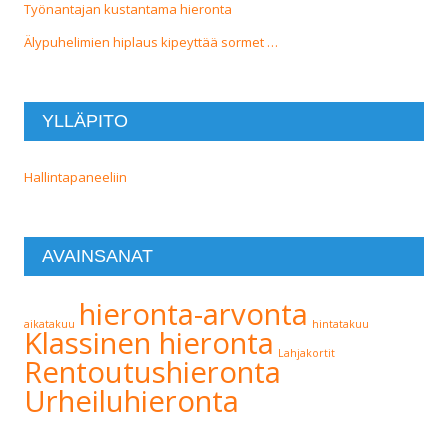
Työnantajan kustantama hieronta
Älypuhelimien hiplaus kipeyttää sormet …
YLLÄPITO
Hallintapaneeliin
AVAINSANAT
hieronta-arvonta
aikatakuu
hintatakuu
Klassinen hieronta
Lahjakortit
Rentoutushieronta
Urheiluhieronta