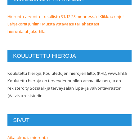
Hieronta-arvonta – osallistu 31.12.23 mennessä ! Klikkaa ohje !
Lahjakortit juhliin ! Muista ystävääsi tai läheistäsi
hierontalahjakortilla.
KOULUTETTU HIEROJA
Koulutettu hieroja, Koulutettujen hierojien liitto, (KHL), www.khl.fi
Koulutettu hieroja on terveydenhuollon ammattilainen, ja on
rekisteröity Sosiaali- ja terveysalan lupa- ja valvontaviraston
(Valvira) rekisteriin.
SIVUT
Aikatakuu ja hieronta