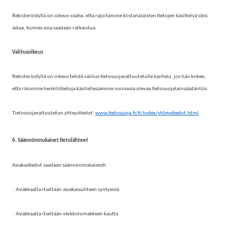
Rekisteröidyllä on oikeus vaatia, että rajoitamme kiistanalaisten tietojen käsittelyä siksi
aikaa, kunnes asia saadaan ratkaistua.
Valitusoikeus
Rekisteröidyllä on oikeus tehdä valitus tietosuojavaltuutetulle kantelu, jos hän kokee,
että rikomme henkilötietoja käsitellessämme voimassa olevaa tietosuojalainsäädäntöä.
Tietosuojavaltuutetun yhteystiedot:
www.tietosuoja.fi/fi/index/yhteystiedot.html
6. Säännönmukaiset tietolähteet
Asiakastiedot saadaan säännönmukaisesti:
·
Asiakkaalta itseltään asiakassuhteen syntyessä
·
Asiakkaalta itseltään verkkolomakkeen kautta