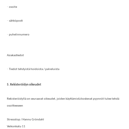
·
osoite
·
sähköposti
·
puhelinnumero
Asiakastiedot
·
Tiedot tehdyistä hoidoista / palveluista
5. Rekisteröidyn oikeudet
Rekisteröidyllä on seuraavat oikeudet, joiden käyttämistä koskevat pyynnöt tulee tehdä
osoitteeseen
Stressstop / Hannu Gröndahl
Veikonkatu 11