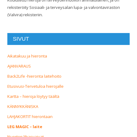
rekisteröity Sosiaali- ja terveysalan lupa- ja valvontaviraston
(Valvira) rekisteriin.
SIVUT
Aikatakuu ja hieronta
AJANVARAUS
Back2Life -hieronta laitehoito
Etusivusi-Tervetuloa hierojalle
Kartta – hieroja löytyy täältä
KÄNNYKKÄNISKA
LAHJAKORTIT hierontaan
LEG MAGIC – laite
Nuorten lihasvaivat