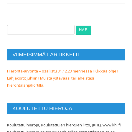
Haku:
VIIMEISIMMÄT ARTIKKELIT
Hieronta-arvonta – osallistu 31.12.23 mennessä ! Klikkaa ohje !
Lahjakortit juhliin ! Muista ystävääsi tai läheistäsi
hierontalahjakortilla.
KOULUTETTU HIEROJA
Koulutettu hieroja, Koulutettujen hierojien liitto, (KHL), www.khl.fi
Koulutettu hieroja on terveydenhuollon ammattilainen, ja on