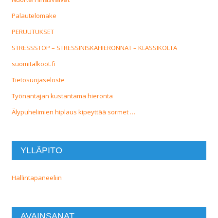
Palautelomake
PERUUTUKSET
STRESSSTOP – STRESSINISKAHIERONNAT – KLASSIKOLTA
suomitalkoot.fi
Tietosuojaseloste
Työnantajan kustantama hieronta
Älypuhelimien hiplaus kipeyttää sormet …
YLLÄPITO
Hallintapaneeliin
AVAINSANAT