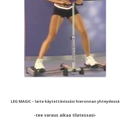
LEG MAGIC – laite käytettävissäsi hieronnan yhteydessä
-tee varaus aikaa tilatessasi-